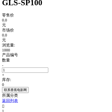
GLS-SP100
零售价
0.0
元
市场价
0.0
元
浏览量:
1000
产品编号
数量
-
+
库存:
0
联系香蕉电影网
所属分类
返回列表

1