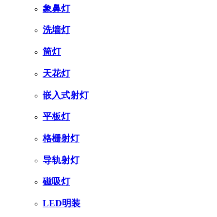
象鼻灯
洗墙灯
筒灯
天花灯
嵌入式射灯
平板灯
格栅射灯
导轨射灯
磁吸灯
LED明装